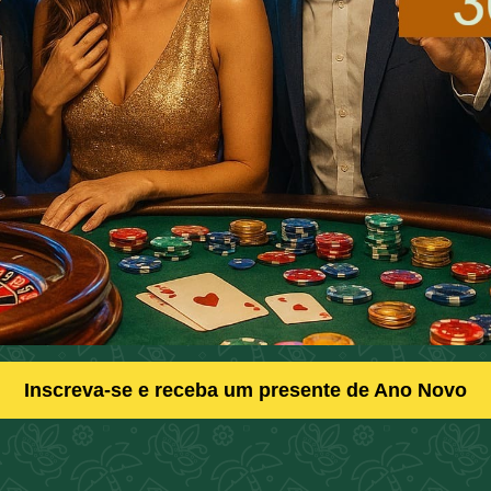
Inscreva-se e receba um presente de Ano Novo