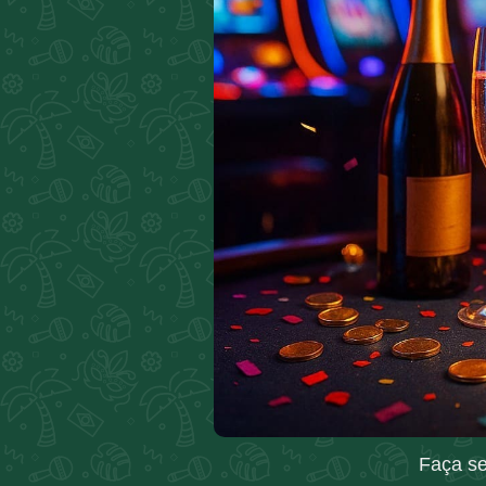
Faça se