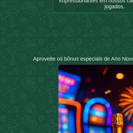
impressionantes em nossos ca
jogados.
Aproveite os bônus especiais de Ano Nov