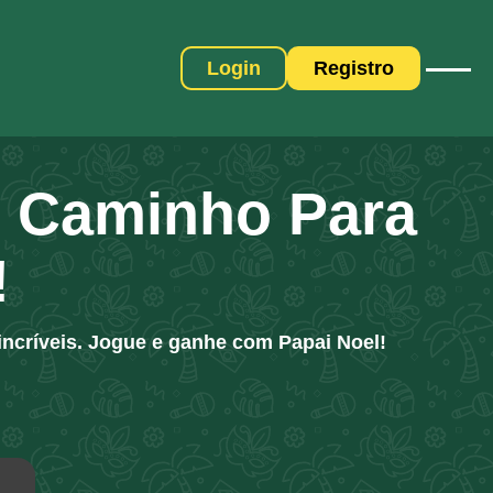
Login
Registro
❄
❄
u Caminho Para
!
ncríveis. Jogue e ganhe com Papai Noel!