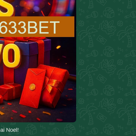
ai Noel!